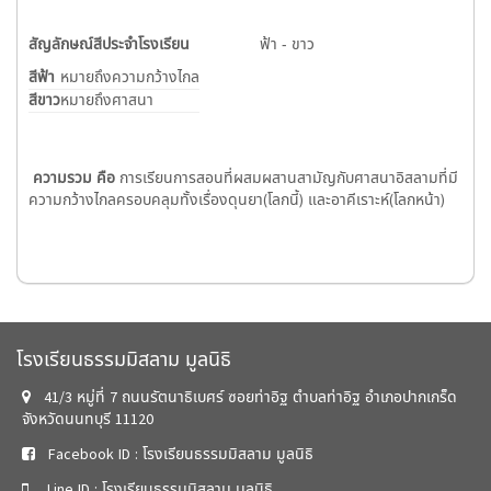
สัญลักษณ์สีประจำโรงเรียน
ฟ้า - ขาว
สีฟ้า
หมายถึง
ความกว้างไกล
สีขาว
หมายถึง
ศาสนา
ความรวม คือ
การเรียนการสอนที่ผสมผสานสามัญกับศาสนาอิสลามที่มี
ความกว้างไกลครอบคลุมทั้งเรื่องดุนยา(โลกนี้) และอาคีเราะห์(โลกหน้า)
โรงเรียนธรรมมิสลาม มูลนิธิ
41/3 หมู่ที่ 7 ถนนรัตนาธิเบศร์ ซอยท่าอิฐ ตำบลท่าอิฐ อำเภอปากเกร็ด
จังหวัดนนทบุรี 11120
Facebook ID : โรงเรียนธรรมมิสลาม มูลนิธิ
Line ID : โรงเรียนธรรมมิสลาม มูลนิธิ