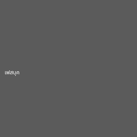
เฟสบุค