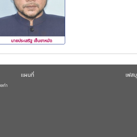
นายประเสริฐ เซ็นยาหมัด
แผนที่
เฟสบ
บลท่า