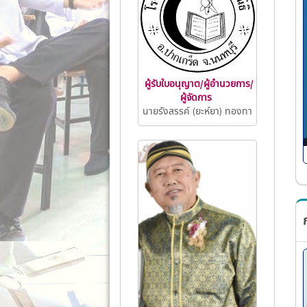
ผู้รับใบอนุญาต/ผู้อำนวยการ/
ผู้จัดการ
นายรังสรรค์ (ยะห์ยา) ทองทา