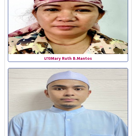
นางMary Ruth B.Mantos