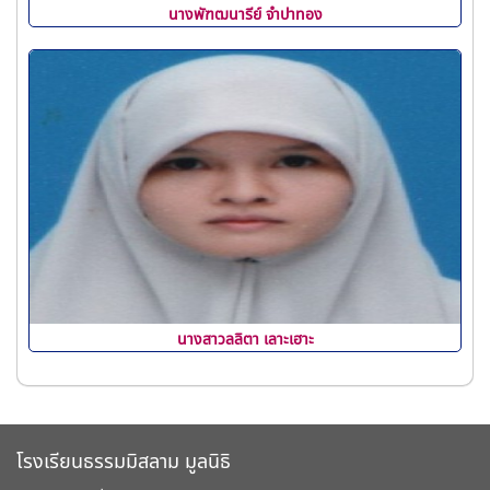
นางพัฑฒนารีย์ จำปาทอง
นางสาวลลิตา เลาะเฮาะ
โรงเรียนธรรมมิสลาม มูลนิธิ